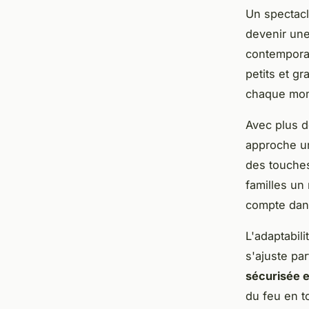
Un spectacl
devenir un
contemporai
petits et g
chaque mome
Avec plus 
approche un
des touches
familles u
compte dans
L'adaptabil
s'ajuste pa
sécurisée 
du feu en t