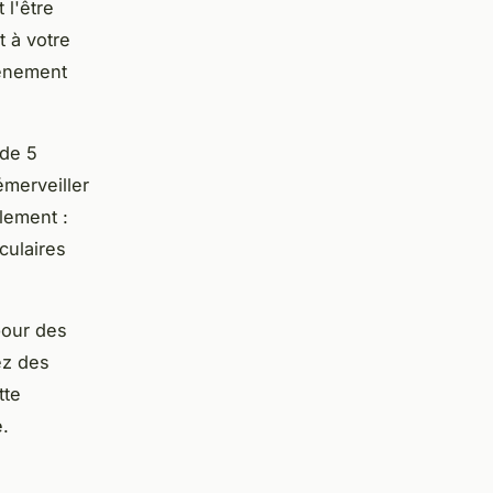
 l'être
t à votre
vénement
 de 5
merveiller
lement :
culaires
pour des
ez des
tte
e.