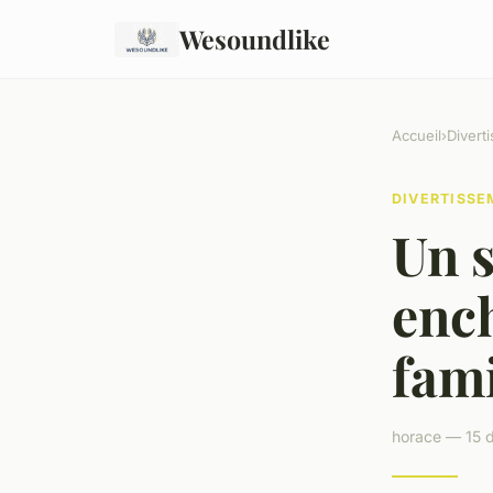
Wesoundlike
Accueil
›
Divert
DIVERTISS
Un 
ench
fami
horace — 15 