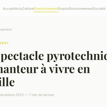
Accueil
Actu
Culture
Divertissement
Emploi
Environnement
Société
issement
EMENT
spectacle pyrotechni
anteur à vivre en
lle
décembre 2025 — 7 min de lecture