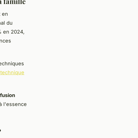
 famille
 en
nal du
2% en 2024,
ences
techniques
otechnique
fusion
à l'essence
?