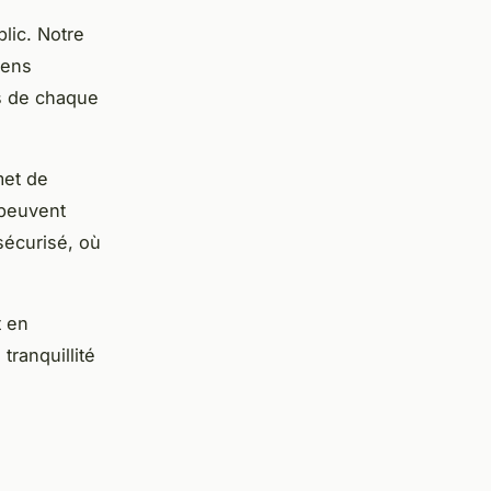
lic. Notre
iens
és de chaque
met de
 peuvent
sécurisé, où
t en
tranquillité