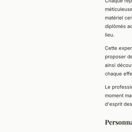
Chaque rep
méticuleuse
matériel cer
diplômés ad
lieu.
Cette exper
proposer d
ainsi décou
chaque effe
Le profess
moment magi
d'esprit de
Personna