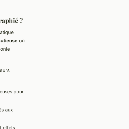
raphié ?
atique
nutieuse
où
monie
ieurs
neuses pour
és aux
 effets