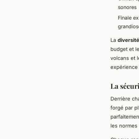
sonores
Finale e
grandios
La
diversité
budget et l
volcans et 
expérience 
La sécur
Derrière c
forgé par p
parfaitemen
les normes 