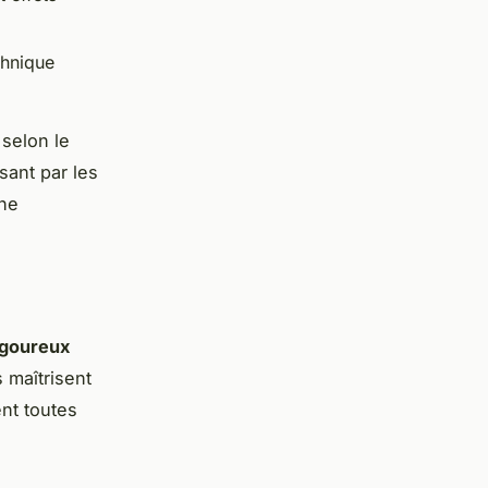
chnique
selon le
sant par les
une
rigoureux
 maîtrisent
nt toutes