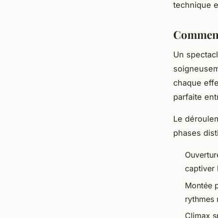
technique e
Comment 
Un spectacl
soigneusem
chaque effe
parfaite en
Le déroulem
phases dist
Ouvertur
captiver 
Montée p
rythmes 
Climax s