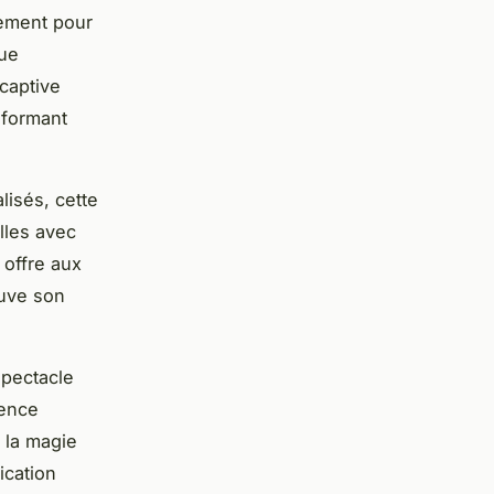
sement pour
que
captive
sformant
lisés, cette
lles avec
 offre aux
uve son
spectacle
ience
 la magie
ication