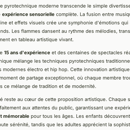
e pyrotechnique moderne transcende le simple divertis
e
expérience sensorielle
complète. La fusion entre musi
ne et effets visuels crée une symphonie d'émotions qui 
rands. Les flammes dansent au rythme des mélodies, tran
nt en tableau artistique vivant.
de
15 ans d'expérience
et des centaines de spectacles réa
ique mélange les techniques pyrotechniques traditionne
 modernes électro et hip hop. Cette innovation artistique
n moment de partage exceptionnel, où chaque membre tro
 ce mélange de tradition et de modernité.
ité reste au cœur de cette proposition artistique. Chaque 
rfaitement aux attentes du public, garantissant une expér
et mémorable
pour tous les âges. Les enfants découvrent
oute sérénité, tandis que les adultes apprécient la sophist