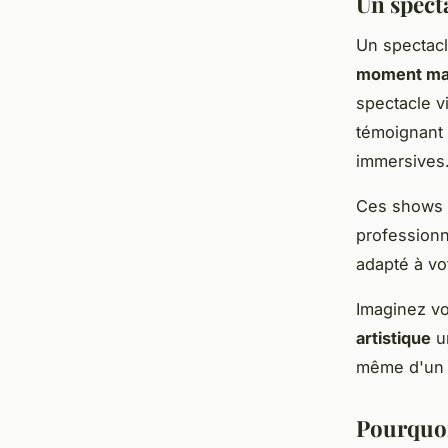
Un spect
Un spectac
moment ma
spectacle v
témoignant 
immersives
Ces shows a
profession
adapté à vo
Imaginez vos
artistique
un
même d'un s
Pourquoi